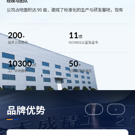
规模与团队
公司占地面积达 90 亩，建成了标准化的生产与研发基地，现有
员工 200 余人，构建了结构合理、专业高效的人才团队。其中
管理人员 20 人，具备丰富的行业运营与管理经验；中高级技术
200
11
人员 30 人，为产品研发、技术创新提供核心支撑；一线员工
+
项
技术人员预设
ISO9001认证及证书
150 人，凭借娴熟的操作技能保障生产效率与产品质量。
产能与产品
10300
50
公司年产能力可达 15000 吨，年产值 10000 万元，2024 年度
㎡
+
工厂占地面积
远销国家及地区
实现销售收入 6568 万元，经营业绩稳步增长。核心产品包括离
心铸管、离心钢套筒、消失模铸件等，凭借优异的性能、可靠
的质量，广泛应用于汽车、起重机械、矿山设备、石油机械、
发电设备、冶金设备和铝加工行业等众多领域，满足不同行业
品牌优势
客户的个性化需求。
设备与技术
公司高度重视硬件设施建设与技术创新，配备了一系列先进的