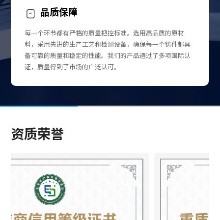
化验、检测与生产设备。检测方面，拥有德国进口光谱分析
定制化服务
仪、万能试验机、冲击试验机、超声波探伤仪、动平衡机、光
洁度仪等，构建了全方位、高精度的质量检测体系，确保每一
材
我们深知不同客户对于铸件有着不同的需求，无论是在尺寸
都具
规格、承载能力方面，我们都能根据客户的具体要求进行个
件产品都符合标准；生产方面，配备中频电炉 10 台、卧式离心
际认
性化定制。我们的团队会全程与客户沟通协作，为客户量身
机 8 台、台车式电阻炉 5 台、数控车床 25 台、普通车床 20
打造适合的精工铸件解决方案。
台、龙门数控铣 3 台，为规模化、高品质生产提供坚实保障。
同时，公司坚持技术创新驱动发展，累计申请通过发明专利技
术 2 项、实用新型专利技术 9 项，核心技术实力突出。
经营范围与服务理念
资质荣誉
公司经营范围广泛，涵盖钢、铁冶炼；黑色金属铸造；金属材
料制造；高性能特种钢材料销售；高性能及合金材料销售；货
物进出口等业务，形成了从原材料加工、产品制造到销售出口
的完整产业链布局。
未来，河南金天成精工特铸有限公司将继续秉持 “以质量求生
存、以技术求发展、以服务求共赢” 的经营理念，依托现代化