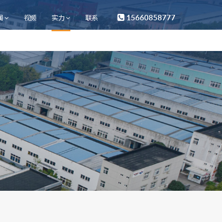
闻
视频
实力
联系
15660858777