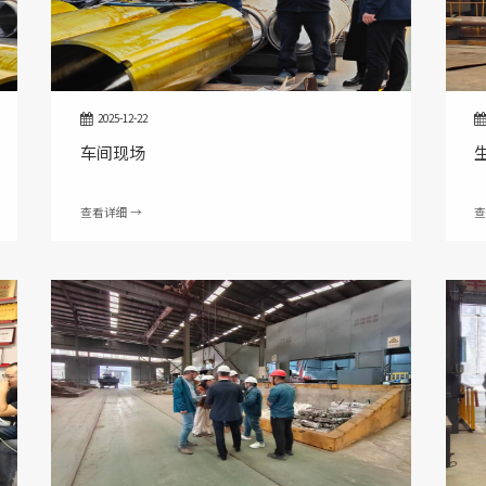
2025-12-22
车间现场
查看详细 →
查