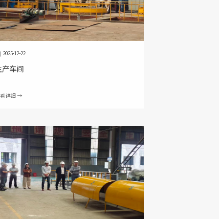
2025-12-22
生产车间
看详细 →