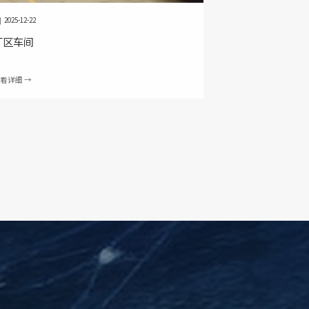
2025-12-22
厂区车间
看详细 →