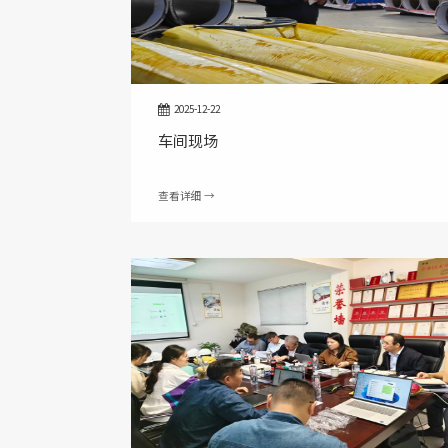
2025-12-22
车间现场
查看详细 →