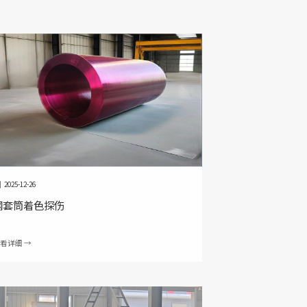
2025-12-26
钢套筒着色探伤
看详细 →