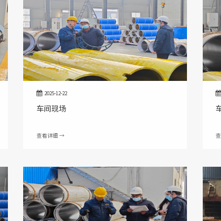
2025-12-22
车间现场
查看详细 →
查