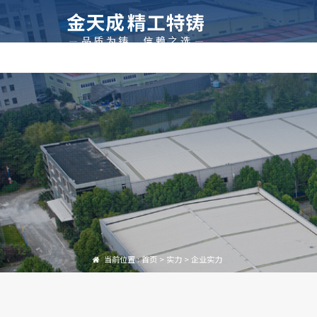
当前位置 :
首页
>
实力
>
企业实力