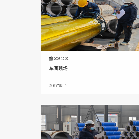
2025-12-22
车间现场
查看详细 →